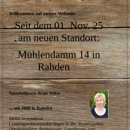
Willkommen auf meiner Webseite
Seit dem 01. Nov. 25
am neuen Standort:
Mühlendamm 14 in
Rahden
Naturheilpraxis Birgit Hilker
... seit 2008 in Rahden
Meine besonderen
Leistungsschwerpunkte liegen in der Homöopathie,
Ohrakupunktur, Bioresonanz, Entgiftungs- und